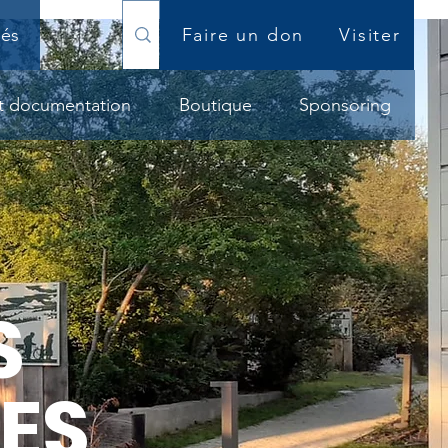
iés
Faire un don
Visiter
et documentation
Boutique
Sponsoring
S
ES