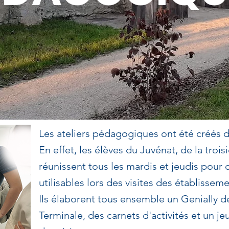
Les ateliers pédagogiques ont été créés d
En effet, les élèves du Juvénat, de la trois
réunissent tous les mardis et jeudis pour 
utilisables lors des visites des établisseme
Ils élaborent tous ensemble un Genially d
Terminale, des carnets d'activités et un jeu