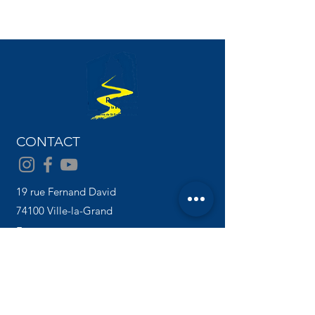
CONTACT
19 rue Fernand David
74100 Ville-la-Grand
France
ACCÈS DEPUIS LA SUISSE
Chemin des Bornes