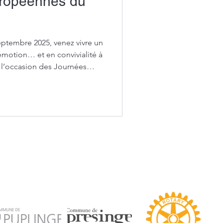
uropéennes du
ptembre 2025, venez vivre un
émotion… et en convivialité à
À l’occasion des Journées
nous vous invitons à
 la frontière Franco-Suisse :
le de courage, de solidarité