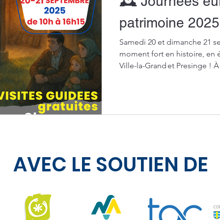
🕰️ Journées e
patrimoine 2025
Samedi 20 et dimanche 21 se
moment fort en histoire, en 
Ville-la-Grand et Presinge ! 
européennes du patrimoine, 
(re)découvrir un lieu unique à
le mur de la frontière, symbo
et de résistance.
AVEC LE SOUTIEN DE