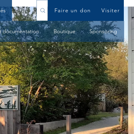
iés
Faire un don
Visiter
et documentation
Boutique
Sponsoring