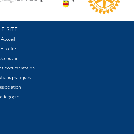
LE SITE
Accueil
Histoire
Découvrir
 et documentation
tions pratiques
n"
_yKH0coqxpm
association
édagogie