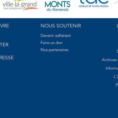
IVRE
NOUS SOUTENIR
Devenir adhérent
Faire un don
TER
Nos partenaires
RESSE
Archives
Informa
<meta name="google-site-verificatio
content="wHQilUYbmDJEFwhCLtkP
L'
cEJ4El4mCgDk" />
P